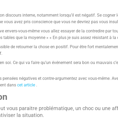
n discours interne, notamment lorsqu’il est négatif. Se cogner l
que vous avez pris conscience que vous ne devriez pas vous insult
ve envers-vous-même vous allez essayer de la contredire par tous
tables que la moyenne » « En plus je suis assez résistant à la 
ble de retourner la chose en positif. Pour être fort mentalemen
f.
en soi. Ce qui va faire qu’un événement sera bon ou mauvais c’es
z les pensées négatives et contre-argumentez avec vous-même. A
ement dans
cet article
.
on
eut vous paraitre problématique, un choc ou une affa
iviser la situation.