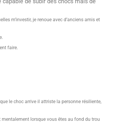
e capable de subir des chocs mais de
lles m’investir, je renoue avec d’anciens amis et
e.
nt faire.
ue le choc arrive il attriste la personne résiliente,
ort mentalement lorsque vous êtes au fond du trou