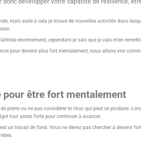
donc développer votre capacité de résilience, êtr
e, mais suite à cela je trouve de nouvelles activités dans lesque
ation.
attriste énormément, cependant je sais que je vais m’en remettr
lience pour devenir plus fort mentalement, nous allons voir comme
e pour être fort mentalement
r de pierre ou ne pas considérer le choc qui peut se produire. Lorsq
lgré tout assez forte pour continuer à avancer.
 est un travail de fond. Vous ne devez pas chercher à devenir f
ambes.