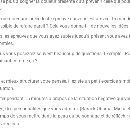
e plus à soigner la douleur présente qu’à prévenir celle qui pourr

s remémorer une précédente épreuve qui vous est arrivée. Deman
ssible de refaire pareil ? Cela vous donne-t-il de nouvelles idées 
 les épreuves que vous avez subies jusqu’à présent vous avez to
ontées.
us vous posezrez souvent beaucoup de questions. Exemple : Pourqu
n faisant comme ça ?
 et mieux structurer votre pensée, il existe un petit exercice sim
tuation.
er pendant 15 minutes à propos de la situation négative qui vous
s, des personnalités que vous admirez (Barack Obama, Micha
mps de vous mettre dans la peau du personnage et de réfléchir à 
votre cas.