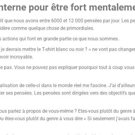
interne pour être fort mentalem
 dit que nous avons entre 6000 et 12 000 pensées par jour. Les 
sidère comme quelque chose de primordiales.
s actions qui font en grande partie ce que nous sommes.
 je devrais mettre le T-shirt blanc ou noir ? » ne vont pas chang
voir incroyable.
rôle pas. Vous ne pouvez pas expliquer pourquoi tout à coup vou
isation de celle-ci dans le monde réel me fascine. J’ai d’ailleur
r ses pensées. Les pensées sont dirigées vers des objectifs que 
us parlez à propos de vous-même ? Etes-vous plutôt du genre à vou
 Ou êtes-vous plutôt du genre à vous dire « Si seulement j’avais fa